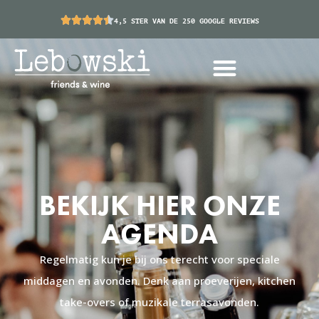
4,5 STER VAN DE 250 GOOGLE REVIEWS
BEKIJK HIER ONZE
AGENDA
Regelmatig kun je bij ons terecht voor speciale
middagen en avonden. Denk aan proeverijen, kitchen
take-overs of muzikale terrasavonden.