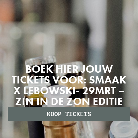
BOEK HIER JOUW
TICKETS VOOR: SMAAK
X LEBOWSKI- 29MRT –
ZIN IN DE ZON EDITIE
KOOP TICKETS