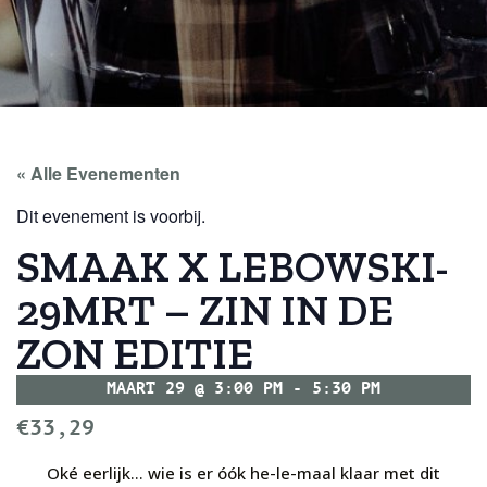
« Alle Evenementen
Dit evenement is voorbij.
SMAAK X LEBOWSKI-
29MRT – ZIN IN DE
ZON EDITIE
MAART 29
@
3:00 PM
-
5:30 PM
€33,29
Oké eerlijk… wie is er óók he-le-maal klaar met dit